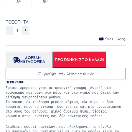
56
58
ΠΟΣΟΤΗΤΑ
Είναι Δώρο;
ΔΩΡΕΑΝ
ΠΡΟΣΘΉΚΗ ΣΤΟ ΚΑΛΆΘΙ
ΜΕΤΑΦΟΡΙΚΑ
Πρόσθήκη στην λίστα επιθυμιών
ΠΕΡΙΓΡΑΦΉ
Σακάκι χρώματος γκρι σε κανονική γραμμή. Αντοχή στο
τσαλάκωμα και ραφή στο πέτο και στο γιακά που δίνει την
αίσθηση χειροποίητου ρούχου.
Το σακάκι έχει ελαφρά μεσάτο κόψιμο, κλείσιμο με δύο
κουμπιά, πέτο με εγκοπή, δύο τσέπες και μία ενσωματωμένη
στο ύψος του στήθους. Διπλό άνοιγμα πίσω, τέσσερα
κουμπιά στις μανσέτες και δύο εσωτερικές τσέπες.
Διαθέτει ασορτί παντελόνι που ολοκληρώνει το σύνολο.
Το παντελόνι που αντιστοιχεί σε αυτό το σακάκι είναι το