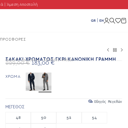
εση Αποστολή
|
GR
EN
ΠΡΟΣΦΟΡΕΣ
ΣΑΚΆΚΙ ΧΡΏΜΑΤΟΣ ΓΚΡΙ ΚΑΝΟΝΙΚΉ ΓΡΑΜΜΉ
Κωδικός προϊόντος:
42210101-440225
229,00
€
183,00
€
ΧΡΩΜΑ
Οδηγός Μεγεθών
ΜΈΓΕΘΟΣ
48
50
52
54