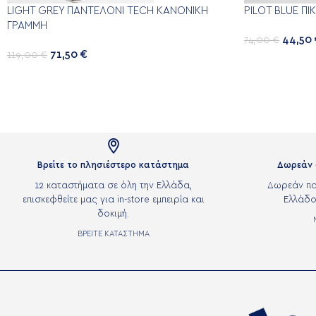
LIGHT GREY ΠΑΝΤΕΛΌΝΙ TECH ΚΑΝΟΝΙΚΉ
PILOT BLUE ΠΙ
ΓΡΑΜΜΉ
44,50
74,00
€
71,50
€
119,00
€

Βρείτε το πλησιέστερο κατάστημα
Δωρεάν 
12 καταστήματα σε όλη την Ελλάδα,
Δωρεάν πα
επισκεφθείτε μας για in-store εμπειρία και
Ελλάδο
δοκιμή.
ΒΡΕΙΤΕ ΚΑΤΑΣΤΗΜΑ