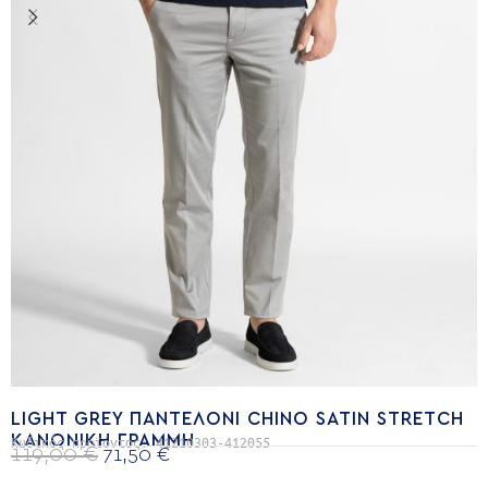
LIGHT GREY ΠΑΝΤΕΛΌΝΙ CHINO SATIN STRETCH
ΚΑΝΟΝΙΚΉ ΓΡΑΜΜΉ
Κωδικός προϊόντος:
41210303-412055
119,00
€
71,50
€